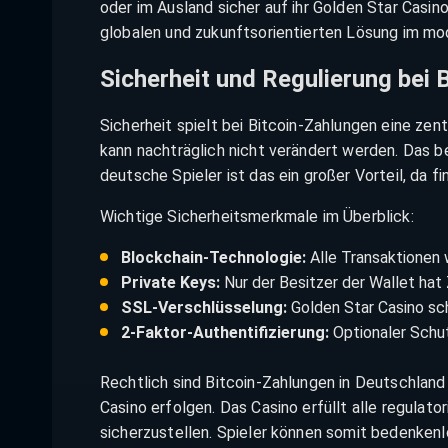
oder im Ausland sicher auf ihr Golden Star Casino
globalen und zukunftsorientierten Lösung im mo
Sicherheit und Regulierung bei 
Sicherheit spielt bei Bitcoin-Zahlungen eine zen
kann nachträglich nicht verändert werden. Das b
deutsche Spieler ist das ein großer Vorteil, da f
Wichtige Sicherheitsmerkmale im Überblick:
Blockchain-Technologie:
Alle Transaktionen 
Private Keys:
Nur der Besitzer der Wallet hat Z
SSL-Verschlüsselung:
Golden Star Casino sc
2-Faktor-Authentifizierung:
Optionaler Schut
Rechtlich sind Bitcoin-Zahlungen in Deutschland 
Casino erfolgen. Das Casino erfüllt alle regula
sicherzustellen. Spieler können somit bedenken