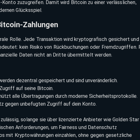
-Konto zuzugreifen. Damit wird Bitcoin zu einer verlässlichen,
dernen Glücksspiel.
Bitcoin-Zahlungen
trale Rolle. Jede Transaktion wird kryptografisch gesichert und
edeutet: kein Risiko von Rückbuchungen oder Fremdzugriffen. 
inanzielle Daten nicht an Dritte übermittelt werden.
werden dezentral gespeichert und sind unveränderlich.
ugriff auf seine Bitcoin.
hützt alle Übertragungen durch moderne Sicherheitsprotokolle.
z gegen unbefugten Zugriff auf dein Konto.
zulässig, solange sie über lizenzierte Anbieter wie Golden Star
torischen Anforderungen, um Fairness und Datenschutz
los mit Kryptowährungen einzahlen, ohne gegen gesetzliche