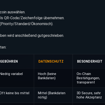
coin auswählen.
 als QR-Code/Zeichenfolge übernehmen.
(Priority/Standard/Ökonomisch).
ben wird anschließend gutgeschrieben.
ten:
GEBÜHREN
DATENSCHUTZ
BESONDERHEIT
Niedrig variabel
Hoch (keine
On-Chain
Bankdaten)
Bestätigungen,
transparent
Oft keine bis mittel
Mittel (Bankdaten
3D Secure, sehr
nötig)
hohe Akzeptanz