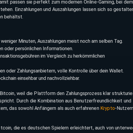
 Damit passen sie perfekt zum modernen Online-Gaming, bei de
stehen. Einzahlungen und Auszahlungen lassen sich so gestalte
en behältst.
b weniger Minuten, Auszahlungen meist noch am selben Tag.
 oder persönlichen Informationen.
ransaktionsgebühren im Vergleich zu herkömmlichen
n oder Zahlungsanbietern, volle Kontrolle über dein Wallet.
ckchain einsehbar und nachvollziehbar.
itcoin, weil die Plattform den Zahlungsprozess klar strukturie
pricht. Durch die Kombination aus Benutzerfreundlichkeit und
stem, das sowohl Anfängern als auch erfahrenen
Krypto
-Nutzer
tcoin, die es deutschen Spielern erleichtert, auch von unterw