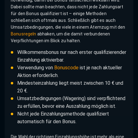
Dabei sollte man beachten, dass nicht jede Zahlungsart
für den Bonus qualifiziert ist – einige Methoden
schließen sich oftmals aus. Schließlich gibt es auch
Umsatzbedingungen, die viele in einem Atemzug mit den
Bonusregeln
abhaken, um die damit verbundenen
Verpflichtungen im Blick zu halten.
Willkommensbonus nur nach erster qualifizierender
Einzahlung aktivierbar.
Verwendung von
Bonuscode
ist je nach aktueller
Aktion erforderlich.
Mindesteinzahlung liegt meist zwischen 10 € und
20 €.
Umsatzbedingungen (Wagering) sind verpflichtend
zu erfüllen, bevor eine Auszahlung möglich ist.
Nicht jede Einzahlungsmethode qualifiziert
automatisch für den Bonus.
Die Wahl der richtigen Einzahlungshöhe ist mehr als eine