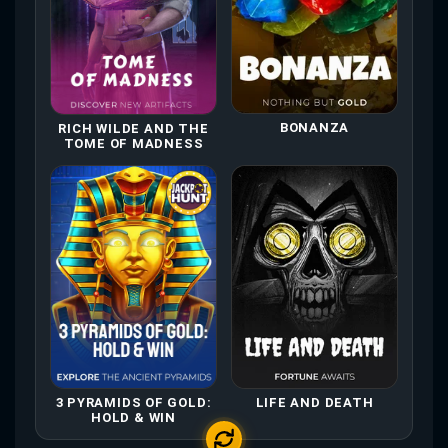
BONANZA
RICH WILDE AND THE
TOME OF MADNESS
LIFE AND DEATH
3 PYRAMIDS OF GOLD:
HOLD & WIN