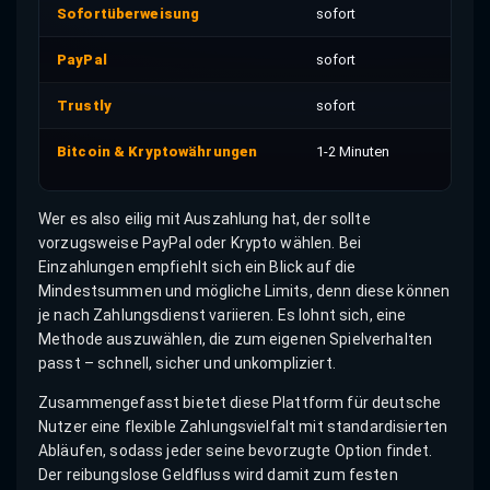
Sofortüberweisung
sofort
PayPal
sofort
Trustly
sofort
Bitcoin
& Kryptowährungen
1-2 Minuten
Wer es also eilig mit Auszahlung hat, der sollte
vorzugsweise PayPal oder Krypto wählen. Bei
Einzahlungen empfiehlt sich ein Blick auf die
Mindestsummen und mögliche Limits, denn diese können
je nach Zahlungsdienst variieren. Es lohnt sich, eine
Methode auszuwählen, die zum eigenen Spielverhalten
passt – schnell, sicher und unkompliziert.
Zusammengefasst bietet diese Plattform für deutsche
Nutzer eine flexible Zahlungsvielfalt mit standardisierten
Abläufen, sodass jeder seine bevorzugte Option findet.
Der reibungslose Geldfluss wird damit zum festen