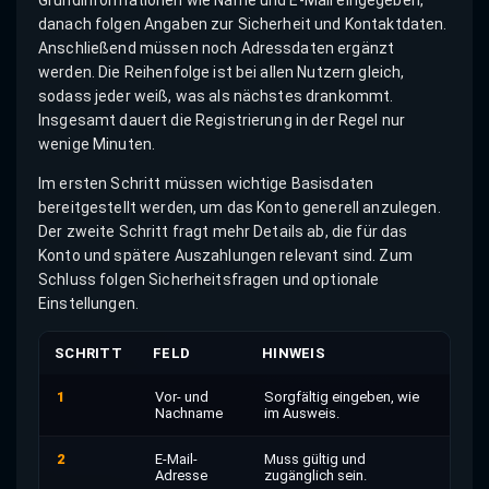
Grundinformationen wie Name und E-Mail eingegeben,
danach folgen Angaben zur Sicherheit und Kontaktdaten.
Anschließend müssen noch Adressdaten ergänzt
werden. Die Reihenfolge ist bei allen Nutzern gleich,
sodass jeder weiß, was als nächstes drankommt.
Insgesamt dauert die Registrierung in der Regel nur
wenige Minuten.
Im ersten Schritt müssen wichtige Basisdaten
bereitgestellt werden, um das Konto generell anzulegen.
Der zweite Schritt fragt mehr Details ab, die für das
Konto und spätere Auszahlungen relevant sind. Zum
Schluss folgen Sicherheitsfragen und optionale
Einstellungen.
SCHRITT
FELD
HINWEIS
1
Vor- und
Sorgfältig eingeben, wie
Nachname
im Ausweis.
2
E-Mail-
Muss gültig und
Adresse
zugänglich sein.