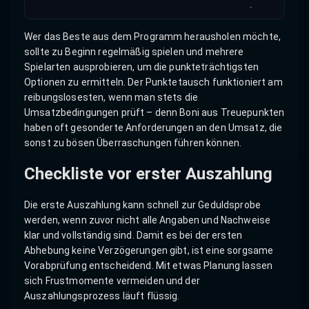
.
Wer das Beste aus dem Programm herausholen möchte,
sollte zu Beginn regelmäßig spielen und mehrere
Spielarten ausprobieren, um die punkteträchtigsten
Optionen zu ermitteln. Der Punktetausch funktioniert am
reibungslosesten, wenn man stets die
Umsatzbedingungen prüft – denn Boni aus Treuepunkten
haben oft gesonderte Anforderungen an den Umsatz, die
sonst zu bösen Überraschungen führen können.
Checkliste vor erster Auszahlung
Die erste Auszahlung kann schnell zur Geduldsprobe
werden, wenn zuvor nicht alle Angaben und Nachweise
klar und vollständig sind. Damit es bei der ersten
Abhebung keine Verzögerungen gibt, ist eine sorgsame
Vorabprüfung entscheidend. Mit etwas Planung lassen
sich Frustmomente vermeiden und der
Auszahlungsprozess läuft flüssig.