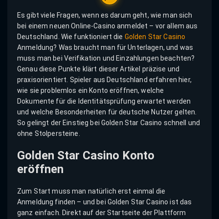
Es gibt viele Fragen, wenn es darum geht, wie man sich
bei einem neuen Online-Casino anmeldet – vor allem aus
Deutschland. Wie funktioniert die
Golden Star Casino
Anmeldung? Was braucht man für Unterlagen, und was
muss man bei Verifikation und Einzahlungen beachten?
Genau diese Punkte klärt dieser Artikel präzise und
praxisorientiert. Spieler aus Deutschland erfahren hier,
wie sie problemlos ein Konto eröffnen, welche
Dokumente für die Identitätsprüfung erwartet werden
und welche Besonderheiten für deutsche Nutzer gelten.
So gelingt der Einstieg bei Golden Star Casino schnell und
ohne Stolpersteine.
Golden Star Casino Konto
eröffnen
Zum Start muss man natürlich erst einmal die
Anmeldung finden – und bei Golden Star Casino ist das
ganz einfach. Direkt auf der Startseite der Plattform