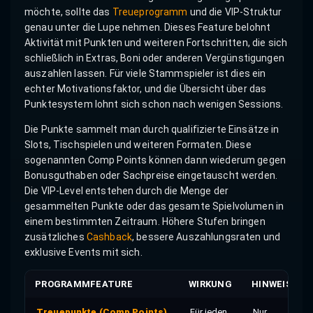
möchte, sollte das
Treueprogramm
und die VIP-Struktur
genau unter die Lupe nehmen. Dieses Feature belohnt
Aktivität mit Punkten und weiteren Fortschritten, die sich
schließlich in Extras, Boni oder anderen Vergünstigungen
auszahlen lassen. Für viele Stammspieler ist dies ein
echter Motivationsfaktor, und die Übersicht über das
Punktesystem lohnt sich schon nach wenigen Sessions.
Die Punkte sammelt man durch qualifizierte Einsätze in
Slots, Tischspielen und weiteren Formaten. Diese
sogenannten Comp Points können dann wiederum gegen
Bonusguthaben oder Sachpreise eingetauscht werden.
Die VIP-Level entstehen durch die Menge der
gesammelten Punkte oder das gesamte Spielvolumen in
einem bestimmten Zeitraum. Höhere Stufen bringen
zusätzliches
Cashback
, bessere Auszahlungsraten und
exklusive Events mit sich.
PROGRAMMFEATURE
WIRKUNG
HINWEIS
Treuepunkte (Comp Points)
Für jeden
Nur