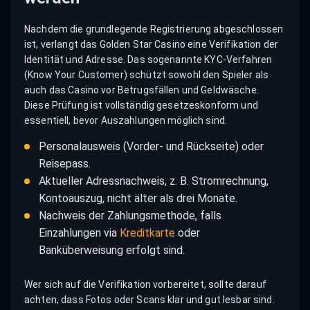
Nachdem die grundlegende Registrierung abgeschlossen
ist, verlangt das Golden Star Casino eine Verifikation der
Identität und Adresse. Das sogenannte KYC-Verfahren
(Know Your Customer) schützt sowohl den Spieler als
auch das Casino vor Betrugsfällen und Geldwäsche.
Diese Prüfung ist vollständig gesetzeskonform und
essentiell, bevor Auszahlungen möglich sind.
Personalausweis (Vorder- und Rückseite) oder
Reisepass.
Aktueller Adressnachweis, z. B. Stromrechnung,
Kontoauszug, nicht älter als drei Monate.
Nachweis der Zahlungsmethode, falls
Einzahlungen via
Kreditkarte
oder
Banküberweisung erfolgt sind.
Wer sich auf die Verifikation vorbereitet, sollte darauf
achten, dass Fotos oder Scans klar und gut lesbar sind.