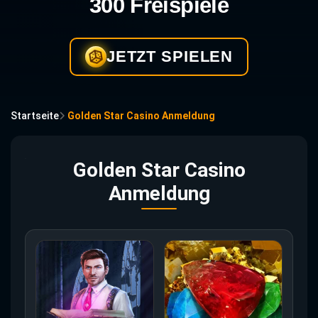
300 Freispiele
JETZT SPIELEN
Startseite
Golden Star Casino Anmeldung
Golden Star Casino
Anmeldung