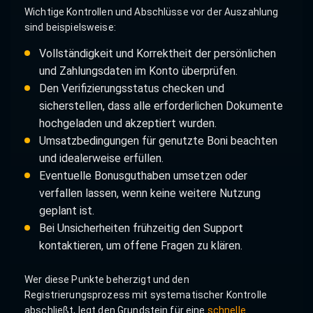
Wichtige Kontrollen und Abschlüsse vor der Auszahlung
sind beispielsweise:
Vollständigkeit und Korrektheit der persönlichen
und Zahlungsdaten im Konto überprüfen.
Den Verifizierungsstatus checken und
sicherstellen, dass alle erforderlichen Dokumente
hochgeladen und akzeptiert wurden.
Umsatzbedingungen für genutzte Boni beachten
und idealerweise erfüllen.
Eventuelle Bonusguthaben umsetzen oder
verfallen lassen, wenn keine weitere Nutzung
geplant ist.
Bei Unsicherheiten frühzeitig den Support
kontaktieren, um offene Fragen zu klären.
Wer diese Punkte beherzigt und den
Registrierungsprozess mit systematischer Kontrolle
abschließt, legt den Grundstein für eine
schnelle