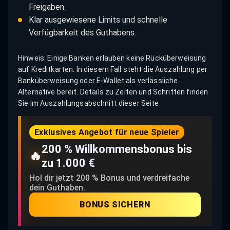
Freigaben.
Klar ausgewiesene Limits und schnelle
Verfügbarkeit des Guthabens.
Hinweis: Einige Banken erlauben keine Rücküberweisung
auf Kreditkarten. In diesem Fall steht die Auszahlung per
Banküberweisung oder E-Wallet als verlässliche
Alternative bereit. Details zu Zeiten und Schritten finden
Sie im Auszahlungsabschnitt dieser Seite.
Exklusives Angebot für neue Spieler
200 % Willkommensbonus bis
🔥
zu 1.000 €
Hol dir jetzt 200 % Bonus und verdreifache
dein Guthaben.
BONUS SICHERN