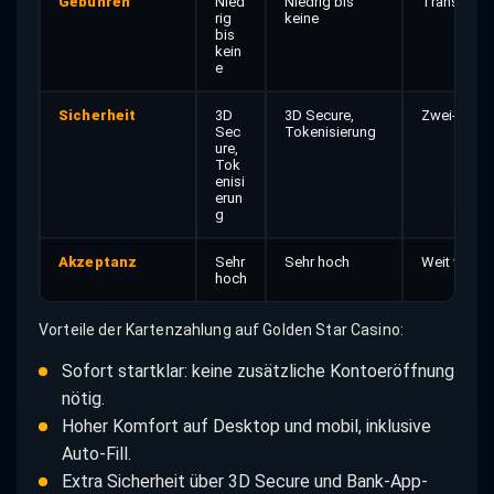
Gebühren
Nied
Niedrig bis
Transparen
rig
keine
bis
kein
e
Sicherheit
3D
3D Secure,
Zwei-Faktor
Sec
Tokenisierung
ure,
Tok
enisi
erun
g
Akzeptanz
Sehr
Sehr hoch
Weit verbre
hoch
Vorteile der Kartenzahlung auf Golden Star Casino:
Sofort startklar: keine zusätzliche Kontoeröffnung
nötig.
Hoher Komfort auf Desktop und mobil, inklusive
Auto-Fill.
Extra Sicherheit über 3D Secure und Bank-App-