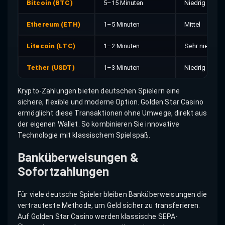
Bitcoin
(BTC)
5–15 Minuten
Niedrig
Ethereum (ETH)
1–5 Minuten
Mittel
Litecoin (LTC)
1–2 Minuten
Sehr niedrig
Tether (USDT)
1–3 Minuten
Niedrig
Krypto-Zahlungen bieten deutschen Spielern eine
sichere, flexible und moderne Option. Golden Star Casino
ermöglicht diese Transaktionen ohne Umwege, direkt aus
der eigenen Wallet. So kombinieren Sie innovative
Technologie mit klassischem Spielspaß.
Banküberweisungen &
Sofortzahlungen
Für viele deutsche Spieler bleiben Banküberweisungen die
vertrauteste Methode, um Geld sicher zu transferieren.
Auf Golden Star Casino werden klassische SEPA-