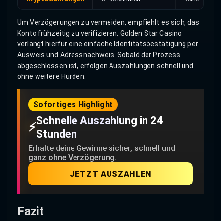
Um Verzögerungen zu vermeiden, empfiehlt es sich, das
Konto frühzeitig zu verifizieren. Golden Star Casino
verlangt hierfür eine einfache Identitätsbestätigung per
Ausweis und Adressnachweis. Sobald der Prozess
abgeschlossen ist, erfolgen Auszahlungen schnell und
ohne weitere Hürden.
Sofortiges Highlight
Schnelle Auszahlung in 24
⚡
Stunden
Erhalte deine Gewinne sicher, schnell und
ganz ohne Verzögerung.
JETZT AUSZAHLEN
Fazit