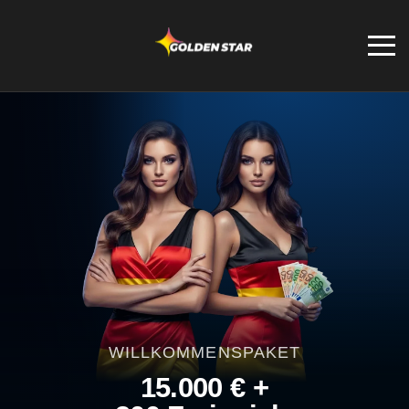
WILLKOMMENSPAKET
15.000 € +