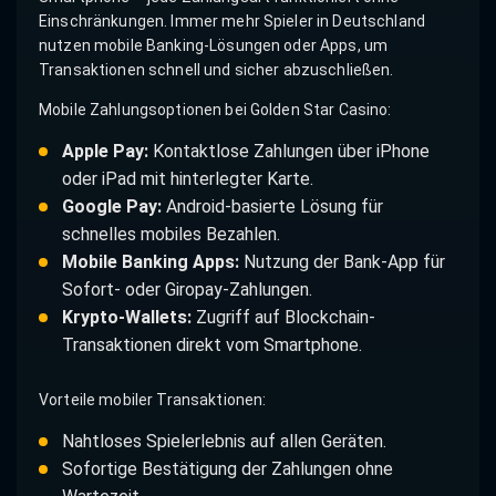
Einschränkungen. Immer mehr Spieler in Deutschland
nutzen mobile Banking-Lösungen oder Apps, um
Transaktionen schnell und sicher abzuschließen.
Mobile Zahlungsoptionen bei Golden Star Casino:
Apple Pay:
Kontaktlose Zahlungen über iPhone
oder iPad mit hinterlegter Karte.
Google Pay:
Android-basierte Lösung für
schnelles mobiles Bezahlen.
Mobile Banking Apps:
Nutzung der Bank-App für
Sofort- oder Giropay-Zahlungen.
Krypto-Wallets:
Zugriff auf Blockchain-
Transaktionen direkt vom Smartphone.
Vorteile mobiler Transaktionen:
Nahtloses Spielerlebnis auf allen Geräten.
Sofortige Bestätigung der Zahlungen ohne