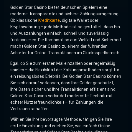
Golden Star Casino bietet deutschen Spielern eine
moderne, transparente und sichere Zahlungsumgebung.
Ob klassische
Kreditkarte
, digitale Wallet oder
Kryptowährung – jede Methode ist so gestaltet, dass Ein-
und Auszahlungen einfach, schnell und zuverlässig
funktionieren. Die Kombination aus Vielfalt und Sicherheit
macht Golden Star Casino zu einem der führenden
Anbieter für Online-Transaktionen im Glücksspielbereich.
Egal, ob Sie zum ersten Mal einzahlen oder regelmäßig
spielen – die Flexibilität der Zahlungsmethoden sorgt für
ein reibungsloses Erlebnis. Bei Golden Star Casino können
Sie sich darauf verlassen, dass Ihre Gelder geschützt,
Ihre Daten sicher und Ihre Transaktionen effizient sind.
Golden Star Casino verbindet modernste Technik mit
echter Nutzerfreundlichkeit – für Zahlungen, die
Vertrauen schaffen.
Wählen Sie Ihre bevorzugte Methode, tätigen Sie Ihre
erste Einzahlung und erleben Sie, wie einfach Online-