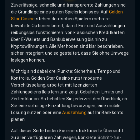
Zuverlässige, schnelle und transparente Zahlungen sind
die Grundlage eines guten Spielerlebnisses. Auf
Golden
Star Casino
stehen deutschen Spielern mehrere
bewährte Optionen bereit, damit Ein- und Auszahlungen
reibungslos funktionieren: von klassischen Kreditkarten
über E-Wallets und Banküberweisung bis hin zu
Kryptowährungen. Alle Methoden sind klar beschrieben,
sicher integriert und so gestaltet, dass Sie ohne Umwege
loslegen können.
Wichtig sind dabei drei Punkte: Sicherheit, Tempo und
Kontrolle. Golden Star Casino nutzt moderne
Verschlüsselung, arbeitet mit lizenzierten
Zahlungsdienstleistern und zeigt Gebühren, Limits und
Zeiten klar an. So behalten Sie jederzeit den Überblick, ob
Sie eine sofortige Einzahlung bevorzugen, eine mobile
Lösung nutzen oder eine
Auszahlung
auf Ihr Bankkonto
planen.
Auf dieser Seite finden Sie eine strukturierte Übersicht
zu allen verfügbaren Zahlwegen, konkrete Schritt-für-