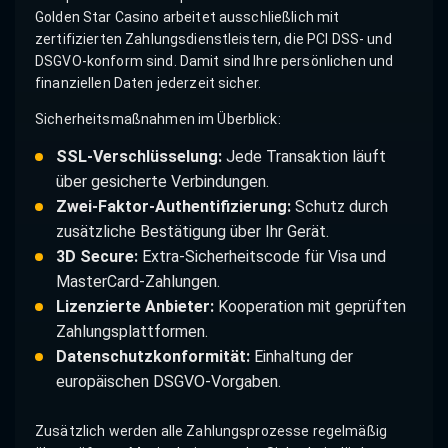
Golden Star Casino arbeitet ausschließlich mit
zertifizierten Zahlungsdienstleistern, die PCI DSS- und
DSGVO-konform sind. Damit sind Ihre persönlichen und
finanziellen Daten jederzeit sicher.
Sicherheitsmaßnahmen im Überblick:
SSL-Verschlüsselung:
Jede Transaktion läuft
über gesicherte Verbindungen.
Zwei-Faktor-Authentifizierung:
Schutz durch
zusätzliche Bestätigung über Ihr Gerät.
3D Secure:
Extra-Sicherheitscode für Visa und
MasterCard-Zahlungen.
Lizenzierte Anbieter:
Kooperation mit geprüften
Zahlungsplattformen.
Datenschutzkonformität:
Einhaltung der
europäischen DSGVO-Vorgaben.
Zusätzlich werden alle Zahlungsprozesse regelmäßig