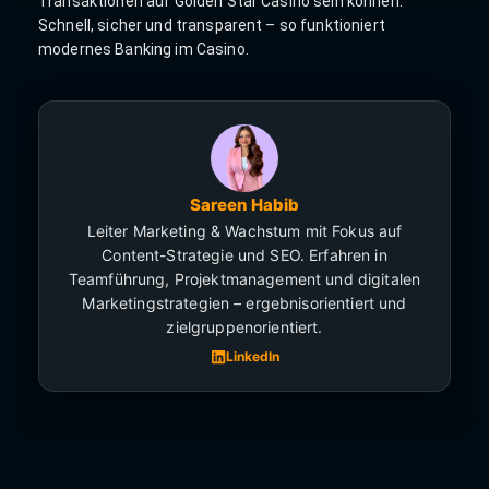
Transaktionen auf Golden Star Casino sein können.
Schnell, sicher und transparent – so funktioniert
modernes Banking im Casino.
Sareen Habib
Leiter Marketing & Wachstum mit Fokus auf
Content-Strategie und SEO. Erfahren in
Teamführung, Projektmanagement und digitalen
Marketingstrategien – ergebnisorientiert und
zielgruppenorientiert.
LinkedIn