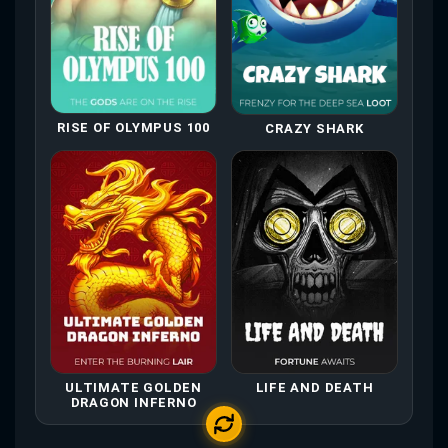
RISE OF OLYMPUS 100
CRAZY SHARK
ULTIMATE GOLDEN
LIFE AND DEATH
DRAGON INFERNO