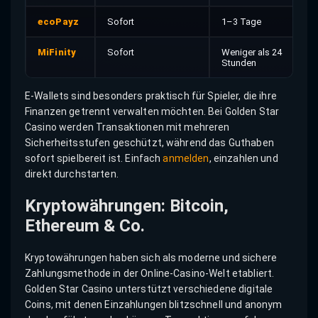
ecoPayz
Sofort
1–3 Tage
MiFinity
Sofort
Weniger als 24
Stunden
E-Wallets sind besonders praktisch für Spieler, die ihre
Finanzen getrennt verwalten möchten. Bei Golden Star
Casino werden Transaktionen mit mehreren
Sicherheitsstufen geschützt, während das Guthaben
sofort spielbereit ist. Einfach
anmelden
, einzahlen und
direkt durchstarten.
Kryptowährungen: Bitcoin,
Ethereum & Co.
Kryptowährungen haben sich als moderne und sichere
Zahlungsmethode in der Online-Casino-Welt etabliert.
Golden Star Casino unterstützt verschiedene digitale
Coins, mit denen Einzahlungen blitzschnell und anonym