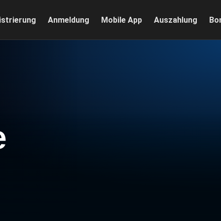
istrierung
Anmeldung
Mobile App
Auszahlung
Bo
e