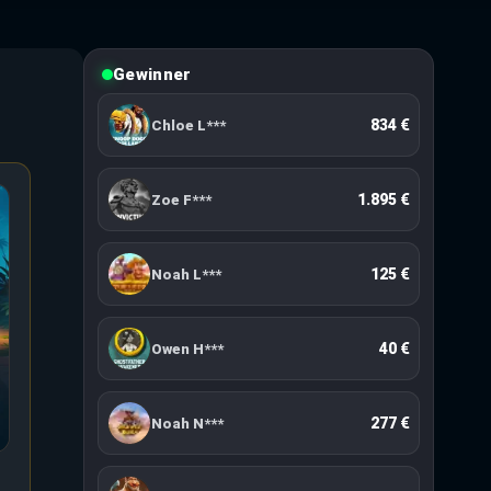
Gewinner
327 €
Leo S***
834 €
Chloe L***
1.895 €
Zoe F***
125 €
Noah L***
40 €
Owen H***