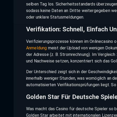
selben Tag los. Sicherheitsstandards überzeuge
sodass keine Daten an Dritte weitergegeben we
oder unklare Statusmeldungen.
Verifikation: Schnell, Einfach U
Verifizierungsprozesse können im Onlinecasino oft
Anmeldung
meist der Upload von wenigen Dokum
der Adresse (z. B. Stromrechnung). Im Vergleich z
und Nachweise setzen, konzentriert sich das Gol
Der Unterschied zeigt sich in der Geschwindigkei
innerhalb weniger Stunden, was womöglich an 
automatisierten Verifikationsprüfungen liegt. So
Golden Star Für Deutsche Spiel
Was macht das Casino für deutsche Spieler so be
Golden Star arbeitet mit internationalen Lizenze