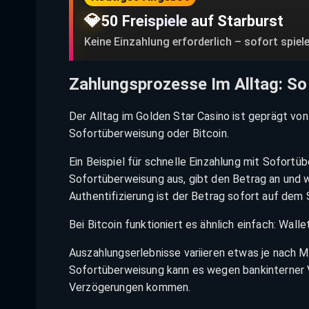
💎
50 Freispiele auf Starburst
Keine Einzahlung erforderlich – sofort spiel
Zahlungsprozesse Im Alltag: So
Der Alltag im Golden Star Casino ist geprägt von
Sofortüberweisung oder Bitcoin.
Ein Beispiel für schnelle Einzahlung mit Sofortüb
Sofortüberweisung aus, gibt den Betrag an und w
Authentifizierung ist der Betrag sofort auf dem 
Bei Bitcoin funktioniert es ähnlich einfach: Wal
Auszahlungserlebnisse variieren etwas je nach Me
Sofortüberweisung kann es wegen bankinterner V
Verzögerungen kommen.