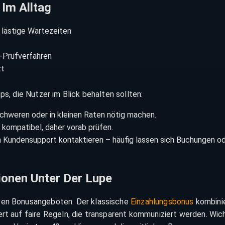
 Im Alltag
 lästige Wartezeiten
-Prüfverfahren
zt
ps, die Nutzer im Blick behalten sollten:
chweren oder in kleinen Raten nötig machen.
 kompatibel, daher vorab prüfen.
n Kundensupport kontaktieren – häufig lassen sich Buchungen o
onen Unter Der Lupe
iven Bonusangeboten. Der klassische
Einzahlungsbonus
kombini
rt auf faire Regeln, die transparent kommuniziert werden. Wic