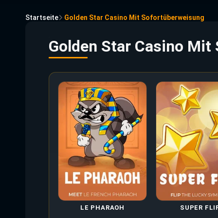
Startseite
Golden Star Casino Mit Sofortüberweisung
Golden Star Casino Mit
LE PHARAOH
SUPER FLI