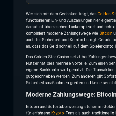
Wer sich mit dem Gedanken trägt, das
Golden St
funktionieren Ein- und Auszahlungen hier eigentli
darauf ist überraschend unkompliziert und richte
kombiniert moderne Zahlungswege wie
Bitcoin
u
auch für Sicherheit und Komfort sorgt. Gerade b
an, dass das Geld schnell auf dem Spielerkonto 
Das Golden Star Casino setzt bei Zahlungen be
Nutzer hat dies mehrere Vorteile. Zum einen be
eigene Bankkonto wird genutzt. Die Transaktion 
gutgeschrieben werden. Zum anderen gilt Sofortü
Sicherheitsmaßnahmen greifen und keine sensib
Moderne Zahlungswege: Bitcoi
Bitcoin und Sofortüberweisung stehen im Golden 
für erfahrene
Krypto
-Fans als auch traditionell