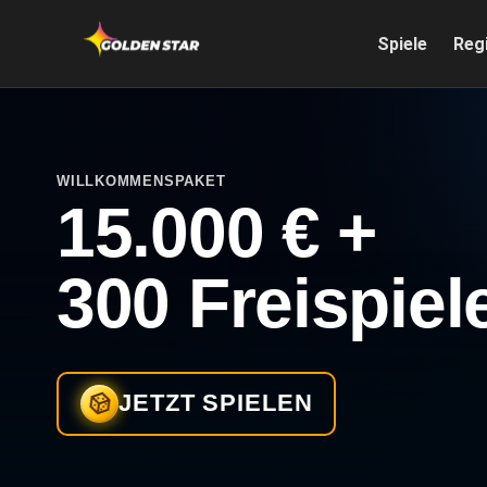
Spiele
Reg
WILLKOMMENSPAKET
15.000 € +
300 Freispiel
JETZT SPIELEN