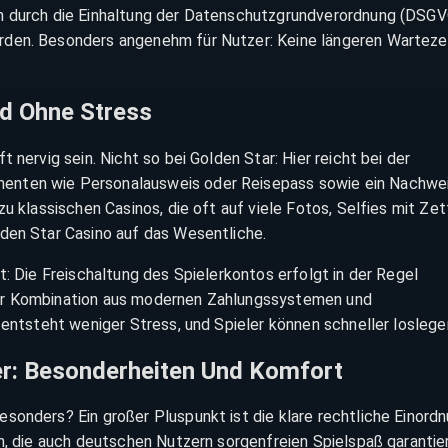
n durch die Einhaltung der Datenschutzgrundverordnung (DSGV
rden. Besonders angenehm für Nutzer: Keine längeren Warteze
nd Ohne Stress
 nervig sein. Nicht so bei Golden Star: Hier reicht bei der
enten wie Personalausweis oder Reisepass sowie ein Nachwe
u klassischen Casinos, die oft auf viele Fotos, Selfies mit Zet
den Star Casino auf das Wesentliche.
t: Die Freischaltung des Spielerkontos erfolgt in der Regel
der Kombination aus modernen Zahlungssystemen und
 entsteht weniger Stress, und Spieler können schneller loslege
er: Besonderheiten Und Komfort
sonders? Ein großer Pluspunkt ist die klare rechtliche Einordn
n, die auch deutschen Nutzern sorgenfreien Spielspaß garantie