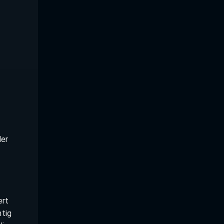
der
ert
htig