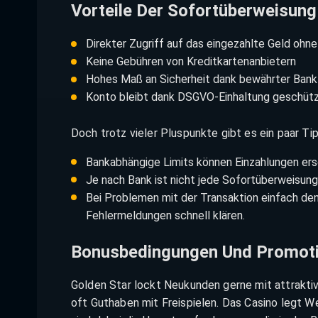
Vorteile Der Sofortüberweisung
Direkter Zugriff auf das eingezahlte Geld ohne
Keine Gebühren von Kreditkartenanbietern
Hohes Maß an Sicherheit dank bewährter Bank
Konto bleibt dank DSGVO-Einhaltung geschüt
Doch trotz vieler Pluspunkte gibt es ein paar Tip
Bankabhängige Limits können Einzahlungen ers
Je nach Bank ist nicht jede Sofortüberweisung
Bei Problemen mit der Transaktion einfach de
Fehlermeldungen schnell klären.
Bonusbedingungen Und Promoti
Golden Star lockt Neukunden gerne mit attrakt
oft Guthaben mit Freispielen. Das Casino legt We