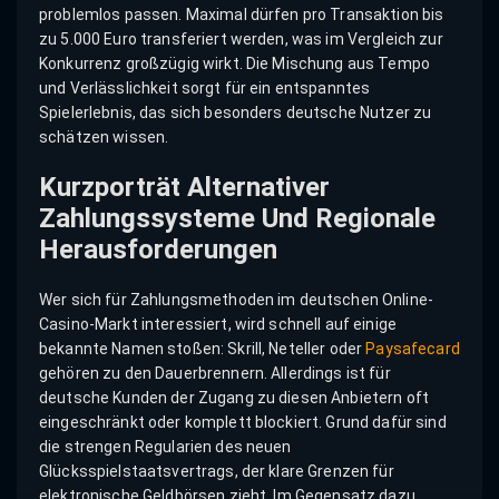
problemlos passen. Maximal dürfen pro Transaktion bis
zu 5.000 Euro transferiert werden, was im Vergleich zur
Konkurrenz großzügig wirkt. Die Mischung aus Tempo
und Verlässlichkeit sorgt für ein entspanntes
Spielerlebnis, das sich besonders deutsche Nutzer zu
schätzen wissen.
Kurzporträt Alternativer
Zahlungssysteme Und Regionale
Herausforderungen
Wer sich für Zahlungsmethoden im deutschen Online-
Casino-Markt interessiert, wird schnell auf einige
bekannte Namen stoßen: Skrill, Neteller oder
Paysafecard
gehören zu den Dauerbrennern. Allerdings ist für
deutsche Kunden der Zugang zu diesen Anbietern oft
eingeschränkt oder komplett blockiert. Grund dafür sind
die strengen Regularien des neuen
Glücksspielstaatsvertrags, der klare Grenzen für
elektronische Geldbörsen zieht. Im Gegensatz dazu