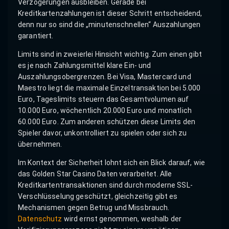
Verzögerungen ausbleiben. Gerade bei
Kreditkartenzahlungen ist dieser Schritt entscheidend,
denn nur so sind die „minutenschnellen“ Auszahlungen
garantiert.
Limits sind in zweierlei Hinsicht wichtig. Zum einen gibt
es je nach Zahlungsmittel klare Ein- und
Auszahlungsobergrenzen. Bei Visa, Mastercard und
Maestro liegt die maximale Einzeltransaktion bei 5.000
Euro, Tageslimits steuern das Gesamtvolumen auf
10.000 Euro, wöchentlich 20.000 Euro und monatlich
60.000 Euro. Zum anderen schützen diese Limits den
Spieler davor, unkontrolliert zu spielen oder sich zu
übernehmen.
Im Kontext der Sicherheit lohnt sich ein Blick darauf, wie
das Golden Star Casino Daten verarbeitet. Alle
Kreditkartentransaktionen sind durch moderne SSL-
Verschlüsselung geschützt, gleichzeitig gibt es
Mechanismen gegen Betrug und Missbrauch.
Datenschutz
wird ernst genommen, weshalb der