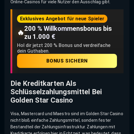
Online-Casinos für viele Nutzer den Ausschlag gibt.
Exklusives Angebot für neue Spieler
200 % Willkommensbonus bis
🔥
zu 1.000 €
Hol dir jetzt 200 % Bonus und verdreifache
dein Guthaben.
BONUS SICHERN
Die Kreditkarten Als
Schlüsselzahlungsmittel Bei
Golden Star Casino
Visa, Mastercard und Maestro sind im Golden Star Casino
nicht bloß einfache Zahlungsmittel, sondern fester
Bestandteil der Zahlungsinfrastruktur. Zahlungen mit
Kreditkarte erfolgen hier in Echtzeit, was bedeutet, dass