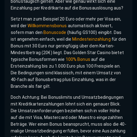
bonustauglich gelten. Aber wie genau wirkt sich eine
Einzahlung per Kreditkarte auf die Bonusauslösung aus?
Setzt man zum Beispiel 20 Euro oder mehr per Visa ein,
wird der
Willkommensbonus
automatisch aktiviert,
sofern man den
Bonuscode
(häufig GS100) eingibt. Das
ist angenehm einfach, weil die
Mindesteinzahlung
für den
Bonus mit 30 Euro nur geringfügig über dem Karten-
Mindestbetrag (20€) liegt. Das Golden Star Casino bietet
typische Bonusformen wie
100% Bonus
auf die
Ersteinzahlung bis zu 1.000 Euro plus 100 Freispiele an.
Die Bedingungen sind klassisch, mit einem Umsatz von
40-fach auf Bonusbetrag plus Einzahlung, was in der
Branche als fair gilt.
Doch Achtung: Bei Bonuslimits und Umsatzbedingungen
mit Kreditkartenzahlungen lohnt sich ein genauer Blick.
Die Umsatzanforderungen beziehen sich in voller Höhe
auf die mit Visa, Mastercard oder Maestro eingezahlten
Beträge. Wer einen Bonus beansprucht, muss also die 40-
malige Umsatzbedingung erfüllen, bevor eine Auszahlung